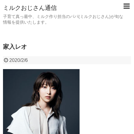
ミルクおじさん通信
子育て真っ最中、ミルク作り担当のパパ(ミルクおじさん)が旬な
情報を提供いたします。
家入レオ
2020/2/6