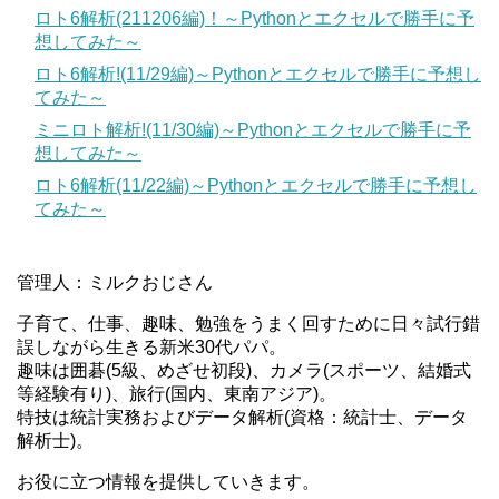
ロト6解析(211206編)！～Pythonとエクセルで勝手に予
想してみた～
ロト6解析!(11/29編)～Pythonとエクセルで勝手に予想し
てみた～
ミニロト解析!(11/30編)～Pythonとエクセルで勝手に予
想してみた～
ロト6解析(11/22編)～Pythonとエクセルで勝手に予想し
てみた～
管理人：ミルクおじさん
子育て、仕事、趣味、勉強をうまく回すために日々試行錯
誤しながら生きる新米30代パパ。
趣味は囲碁(5級、めざせ初段)、カメラ(スポーツ、結婚式
等経験有り)、旅行(国内、東南アジア)。
特技は統計実務およびデータ解析(資格：統計士、データ
解析士)。
お役に立つ情報を提供していきます。