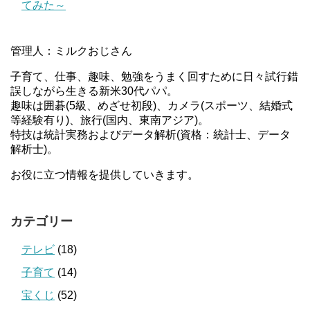
てみた～
管理人：ミルクおじさん
子育て、仕事、趣味、勉強をうまく回すために日々試行錯
誤しながら生きる新米30代パパ。
趣味は囲碁(5級、めざせ初段)、カメラ(スポーツ、結婚式
等経験有り)、旅行(国内、東南アジア)。
特技は統計実務およびデータ解析(資格：統計士、データ
解析士)。
お役に立つ情報を提供していきます。
カテゴリー
テレビ
(18)
子育て
(14)
宝くじ
(52)