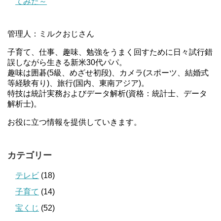
てみた～
管理人：ミルクおじさん
子育て、仕事、趣味、勉強をうまく回すために日々試行錯
誤しながら生きる新米30代パパ。
趣味は囲碁(5級、めざせ初段)、カメラ(スポーツ、結婚式
等経験有り)、旅行(国内、東南アジア)。
特技は統計実務およびデータ解析(資格：統計士、データ
解析士)。
お役に立つ情報を提供していきます。
カテゴリー
テレビ
(18)
子育て
(14)
宝くじ
(52)