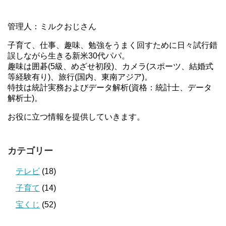
管理人：ミルクおじさん
子育て、仕事、趣味、勉強をうまく回すために日々試行錯
誤しながら生きる新米30代パパ。
趣味は囲碁(5級、めざせ初段)、カメラ(スポーツ、結婚式
等経験有り)、旅行(国内、東南アジア)。
特技は統計実務およびデータ解析(資格：統計士、データ
解析士)。
お役に立つ情報を提供していきます。
カテゴリー
テレビ
(18)
子育て
(14)
宝くじ
(52)