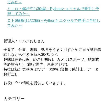
てみた～
ミニロト解析!(11/30編)～Pythonとエクセルで勝手に予
想してみた～
ロト6解析(11/22編)～Pythonとエクセルで勝手に予想し
てみた～
管理人：ミルクおじさん
子育て、仕事、趣味、勉強をうまく回すために日々試行錯
誤しながら生きる新米30代パパ。
趣味は囲碁(5級、めざせ初段)、カメラ(スポーツ、結婚式
等経験有り)、旅行(国内、東南アジア)。
特技は統計実務およびデータ解析(資格：統計士、データ
解析士)。
お役に立つ情報を提供していきます。
カテゴリー