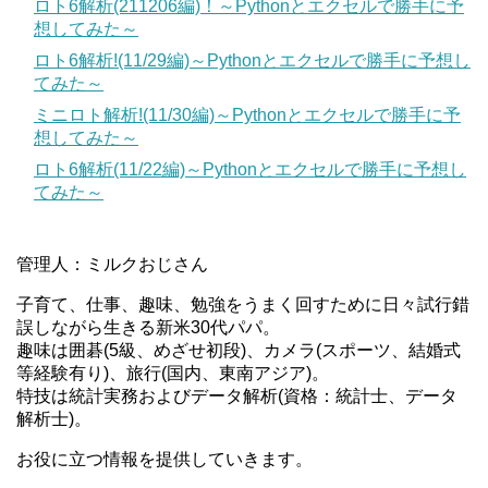
ロト6解析(211206編)！～Pythonとエクセルで勝手に予
想してみた～
ロト6解析!(11/29編)～Pythonとエクセルで勝手に予想し
てみた～
ミニロト解析!(11/30編)～Pythonとエクセルで勝手に予
想してみた～
ロト6解析(11/22編)～Pythonとエクセルで勝手に予想し
てみた～
管理人：ミルクおじさん
子育て、仕事、趣味、勉強をうまく回すために日々試行錯
誤しながら生きる新米30代パパ。
趣味は囲碁(5級、めざせ初段)、カメラ(スポーツ、結婚式
等経験有り)、旅行(国内、東南アジア)。
特技は統計実務およびデータ解析(資格：統計士、データ
解析士)。
お役に立つ情報を提供していきます。