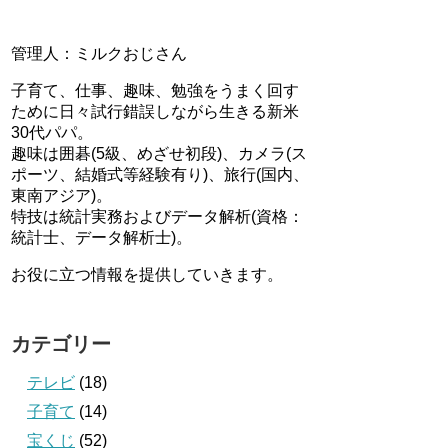
管理人：ミルクおじさん
子育て、仕事、趣味、勉強をうまく回す
ために日々試行錯誤しながら生きる新米
30代パパ。
趣味は囲碁(5級、めざせ初段)、カメラ(ス
ポーツ、結婚式等経験有り)、旅行(国内、
東南アジア)。
特技は統計実務およびデータ解析(資格：
統計士、データ解析士)。
お役に立つ情報を提供していきます。
カテゴリー
テレビ
(18)
子育て
(14)
宝くじ
(52)