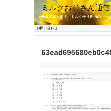
ミルクおじさん通信
子育て真っ最中、ミルク作り担当のパパ(
お問い合わせ
63ead695680eb0c48