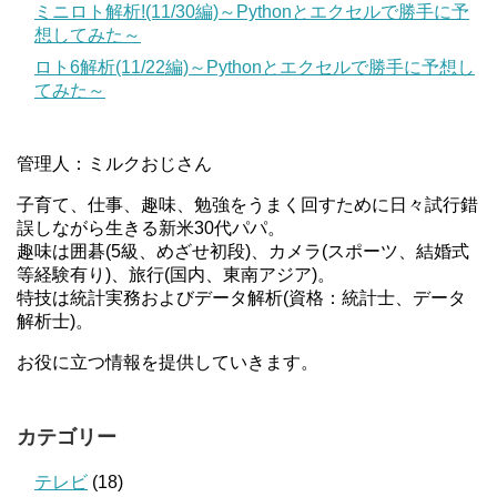
ミニロト解析!(11/30編)～Pythonとエクセルで勝手に予
想してみた～
ロト6解析(11/22編)～Pythonとエクセルで勝手に予想し
てみた～
管理人：ミルクおじさん
子育て、仕事、趣味、勉強をうまく回すために日々試行錯
誤しながら生きる新米30代パパ。
趣味は囲碁(5級、めざせ初段)、カメラ(スポーツ、結婚式
等経験有り)、旅行(国内、東南アジア)。
特技は統計実務およびデータ解析(資格：統計士、データ
解析士)。
お役に立つ情報を提供していきます。
カテゴリー
テレビ
(18)