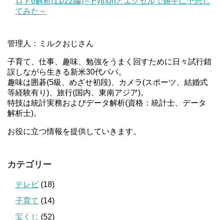
ロト6解析(11/22編)～Pythonとエクセルで勝手に予想し
てみた～
管理人：ミルクおじさん
子育て、仕事、趣味、勉強をうまく回すために日々試行錯
誤しながら生きる新米30代パパ。
趣味は囲碁(5級、めざせ初段)、カメラ(スポーツ、結婚式
等経験有り)、旅行(国内、東南アジア)。
特技は統計実務およびデータ解析(資格：統計士、データ
解析士)。
お役に立つ情報を提供していきます。
カテゴリー
テレビ
(18)
子育て
(14)
宝くじ
(52)