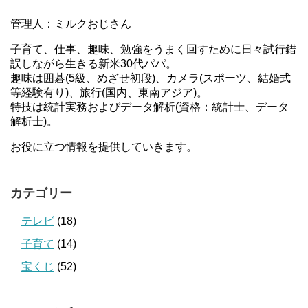
管理人：ミルクおじさん
子育て、仕事、趣味、勉強をうまく回すために日々試行錯
誤しながら生きる新米30代パパ。
趣味は囲碁(5級、めざせ初段)、カメラ(スポーツ、結婚式
等経験有り)、旅行(国内、東南アジア)。
特技は統計実務およびデータ解析(資格：統計士、データ
解析士)。
お役に立つ情報を提供していきます。
カテゴリー
テレビ
(18)
子育て
(14)
宝くじ
(52)