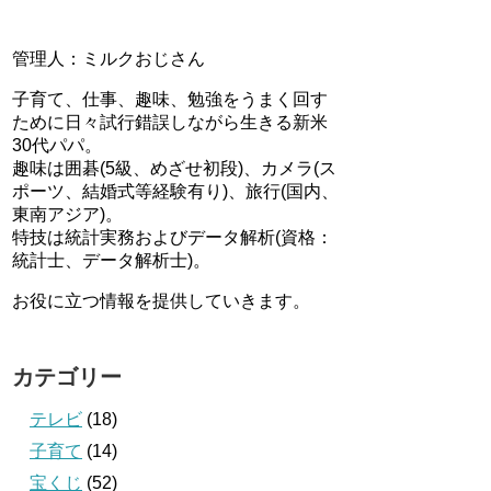
管理人：ミルクおじさん
子育て、仕事、趣味、勉強をうまく回す
ために日々試行錯誤しながら生きる新米
30代パパ。
趣味は囲碁(5級、めざせ初段)、カメラ(ス
ポーツ、結婚式等経験有り)、旅行(国内、
東南アジア)。
特技は統計実務およびデータ解析(資格：
統計士、データ解析士)。
お役に立つ情報を提供していきます。
カテゴリー
テレビ
(18)
子育て
(14)
宝くじ
(52)