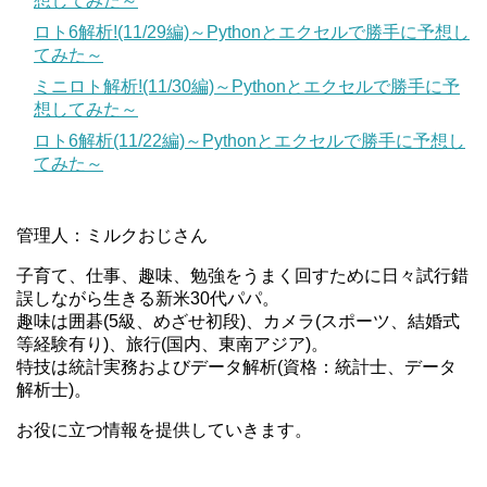
想してみた～
ロト6解析!(11/29編)～Pythonとエクセルで勝手に予想し
てみた～
ミニロト解析!(11/30編)～Pythonとエクセルで勝手に予
想してみた～
ロト6解析(11/22編)～Pythonとエクセルで勝手に予想し
てみた～
管理人：ミルクおじさん
子育て、仕事、趣味、勉強をうまく回すために日々試行錯
誤しながら生きる新米30代パパ。
趣味は囲碁(5級、めざせ初段)、カメラ(スポーツ、結婚式
等経験有り)、旅行(国内、東南アジア)。
特技は統計実務およびデータ解析(資格：統計士、データ
解析士)。
お役に立つ情報を提供していきます。