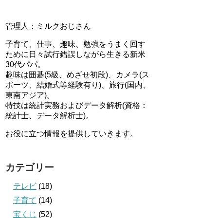
管理人：ミルクおじさん
子育て、仕事、趣味、勉強をうまく回す
ために日々試行錯誤しながら生きる新米
30代パパ。
趣味は囲碁(5級、めざせ初段)、カメラ(ス
ポーツ、結婚式等経験有り)、旅行(国内、
東南アジア)。
特技は統計実務およびデータ解析(資格：
統計士、データ解析士)。
お役に立つ情報を提供していきます。
カテゴリー
テレビ
(18)
子育て
(14)
宝くじ
(52)