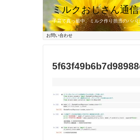
ミルクおじさん通信
子育て真っ最中、ミルク作り担当のパパ(
お問い合わせ
5f63f49b6b7d98988