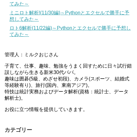
てみた～
ミニロト解析!(11/30編)～Pythonとエクセルで勝手に予
想してみた～
ロト6解析(11/22編)～Pythonとエクセルで勝手に予想し
てみた～
管理人：ミルクおじさん
子育て、仕事、趣味、勉強をうまく回すために日々試行錯
誤しながら生きる新米30代パパ。
趣味は囲碁(5級、めざせ初段)、カメラ(スポーツ、結婚式
等経験有り)、旅行(国内、東南アジア)。
特技は統計実務およびデータ解析(資格：統計士、データ
解析士)。
お役に立つ情報を提供していきます。
カテゴリー