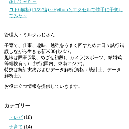
想してみた～
ロト6解析(11/22編)～Pythonとエクセルで勝手に予想し
てみた～
管理人：ミルクおじさん
子育て、仕事、趣味、勉強をうまく回すために日々試行錯
誤しながら生きる新米30代パパ。
趣味は囲碁(5級、めざせ初段)、カメラ(スポーツ、結婚式
等経験有り)、旅行(国内、東南アジア)。
特技は統計実務およびデータ解析(資格：統計士、データ
解析士)。
お役に立つ情報を提供していきます。
カテゴリー
テレビ
(18)
子育て
(14)