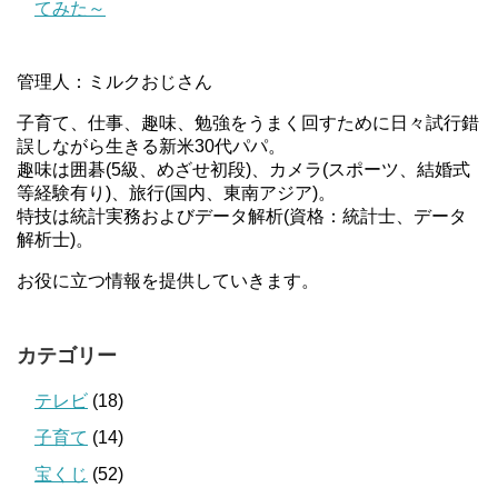
てみた～
管理人：ミルクおじさん
子育て、仕事、趣味、勉強をうまく回すために日々試行錯
誤しながら生きる新米30代パパ。
趣味は囲碁(5級、めざせ初段)、カメラ(スポーツ、結婚式
等経験有り)、旅行(国内、東南アジア)。
特技は統計実務およびデータ解析(資格：統計士、データ
解析士)。
お役に立つ情報を提供していきます。
カテゴリー
テレビ
(18)
子育て
(14)
宝くじ
(52)