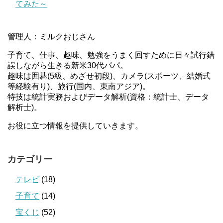
てみた～
管理人：ミルクおじさん
子育て、仕事、趣味、勉強をうまく回すために日々試行錯
誤しながら生きる新米30代パパ。
趣味は囲碁(5級、めざせ初段)、カメラ(スポーツ、結婚式
等経験有り)、旅行(国内、東南アジア)。
特技は統計実務およびデータ解析(資格：統計士、データ
解析士)。
お役に立つ情報を提供していきます。
カテゴリー
テレビ
(18)
子育て
(14)
宝くじ
(52)