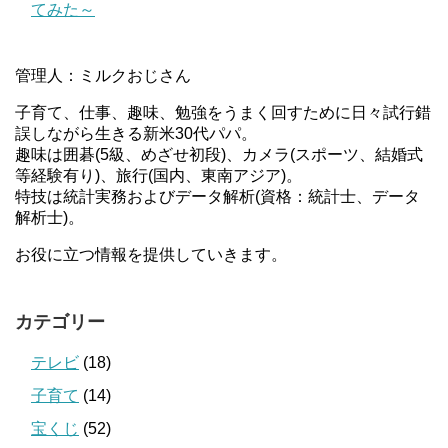
てみた～
管理人：ミルクおじさん
子育て、仕事、趣味、勉強をうまく回すために日々試行錯
誤しながら生きる新米30代パパ。
趣味は囲碁(5級、めざせ初段)、カメラ(スポーツ、結婚式
等経験有り)、旅行(国内、東南アジア)。
特技は統計実務およびデータ解析(資格：統計士、データ
解析士)。
お役に立つ情報を提供していきます。
カテゴリー
テレビ
(18)
子育て
(14)
宝くじ
(52)