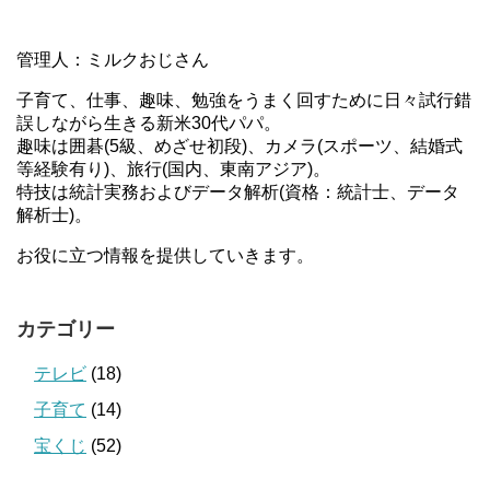
管理人：ミルクおじさん
子育て、仕事、趣味、勉強をうまく回すために日々試行錯
誤しながら生きる新米30代パパ。
趣味は囲碁(5級、めざせ初段)、カメラ(スポーツ、結婚式
等経験有り)、旅行(国内、東南アジア)。
特技は統計実務およびデータ解析(資格：統計士、データ
解析士)。
お役に立つ情報を提供していきます。
カテゴリー
テレビ
(18)
子育て
(14)
宝くじ
(52)