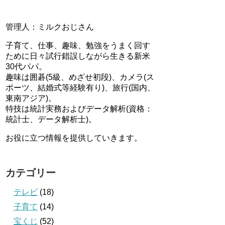
管理人：ミルクおじさん
子育て、仕事、趣味、勉強をうまく回す
ために日々試行錯誤しながら生きる新米
30代パパ。
趣味は囲碁(5級、めざせ初段)、カメラ(ス
ポーツ、結婚式等経験有り)、旅行(国内、
東南アジア)。
特技は統計実務およびデータ解析(資格：
統計士、データ解析士)。
お役に立つ情報を提供していきます。
カテゴリー
テレビ
(18)
子育て
(14)
宝くじ
(52)