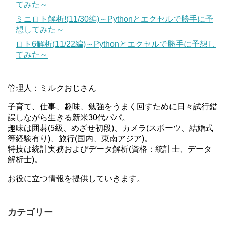
てみた～
ミニロト解析!(11/30編)～Pythonとエクセルで勝手に予
想してみた～
ロト6解析(11/22編)～Pythonとエクセルで勝手に予想し
てみた～
管理人：ミルクおじさん
子育て、仕事、趣味、勉強をうまく回すために日々試行錯
誤しながら生きる新米30代パパ。
趣味は囲碁(5級、めざせ初段)、カメラ(スポーツ、結婚式
等経験有り)、旅行(国内、東南アジア)。
特技は統計実務およびデータ解析(資格：統計士、データ
解析士)。
お役に立つ情報を提供していきます。
カテゴリー