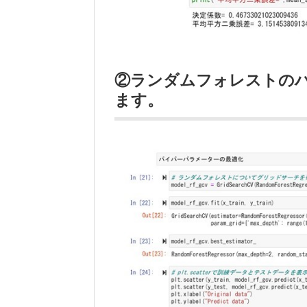
②ランダムフォレストの
ます。