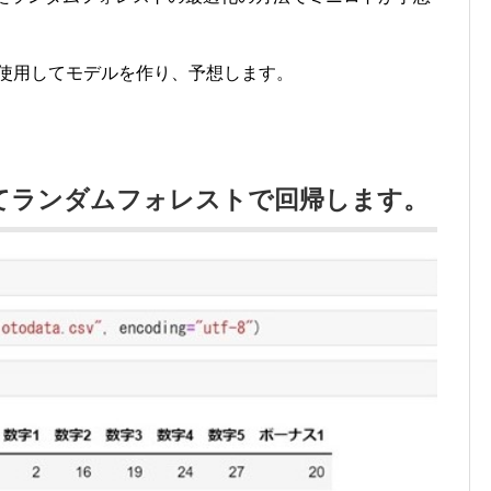
タを使用してモデルを作り、予想します。
入れてランダムフォレストで回帰します。