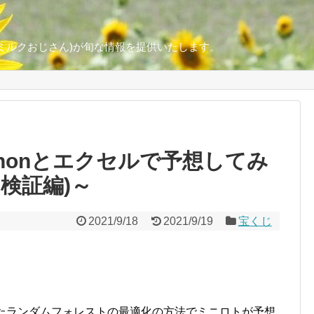
ミルクおじさん)が旬な情報を提供いたします。
thonとエクセルで予想してみ
の検証編)～
2021/9/18
2021/9/19
宝くじ
したランダムフォレストの最適化の方法でミニロトが予想