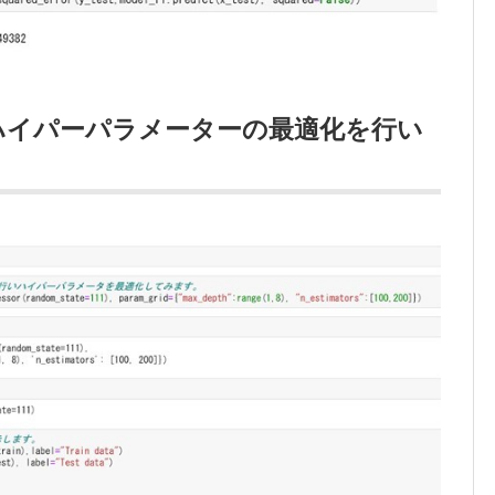
ハイパーパラメーターの最適化を行い