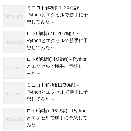
ミニロト解析(211207編)!～
Pythonとエクセルで勝手に予
想してみた～
ロト6解析(211206編)！～
Pythonとエクセルで勝手に予
想してみた～
ロト6解析!(11/29編)～Python
とエクセルで勝手に予想して
みた～
ミニロト解析!(11/30編)～
Pythonとエクセルで勝手に予
想してみた～
ロト6解析(11/22編)～Python
とエクセルで勝手に予想して
みた～