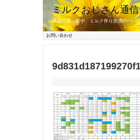
ミルクおじさん通信
子育て真っ最中、ミルク作り担当のパパ(
お問い合わせ
9d831d187199270f