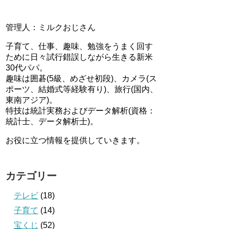
管理人：ミルクおじさん
子育て、仕事、趣味、勉強をうまく回す
ために日々試行錯誤しながら生きる新米
30代パパ。
趣味は囲碁(5級、めざせ初段)、カメラ(ス
ポーツ、結婚式等経験有り)、旅行(国内、
東南アジア)。
特技は統計実務およびデータ解析(資格：
統計士、データ解析士)。
お役に立つ情報を提供していきます。
カテゴリー
テレビ
(18)
子育て
(14)
宝くじ
(52)