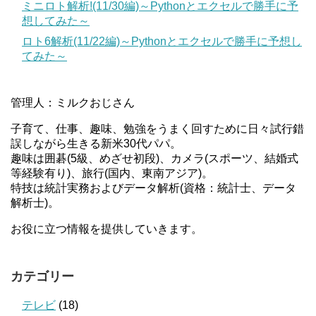
ミニロト解析!(11/30編)～Pythonとエクセルで勝手に予
想してみた～
ロト6解析(11/22編)～Pythonとエクセルで勝手に予想し
てみた～
管理人：ミルクおじさん
子育て、仕事、趣味、勉強をうまく回すために日々試行錯
誤しながら生きる新米30代パパ。
趣味は囲碁(5級、めざせ初段)、カメラ(スポーツ、結婚式
等経験有り)、旅行(国内、東南アジア)。
特技は統計実務およびデータ解析(資格：統計士、データ
解析士)。
お役に立つ情報を提供していきます。
カテゴリー
テレビ
(18)