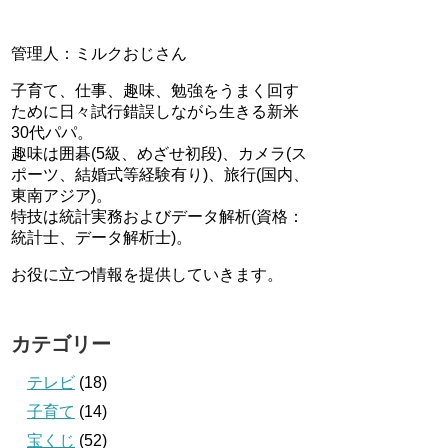
管理人：ミルクおじさん
子育て、仕事、趣味、勉強をうまく回す
ために日々試行錯誤しながら生きる新米
30代パパ。
趣味は囲碁(5級、めざせ初段)、カメラ(ス
ポーツ、結婚式等経験有り)、旅行(国内、
東南アジア)。
特技は統計実務およびデータ解析(資格：
統計士、データ解析士)。
お役に立つ情報を提供していきます。
カテゴリー
テレビ
(18)
子育て
(14)
宝くじ
(52)