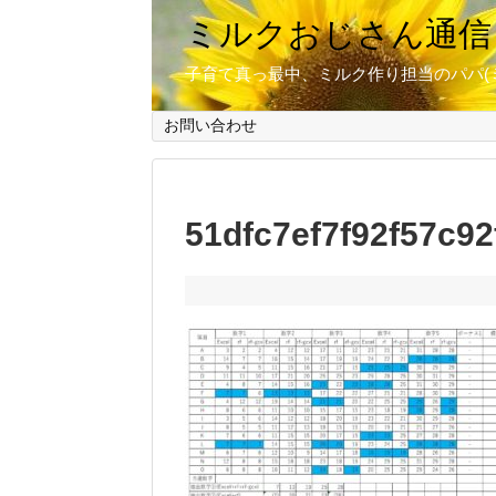
ミルクおじさん通信
子育て真っ最中、ミルク作り担当のパパ(
お問い合わせ
51dfc7ef7f92f57c9