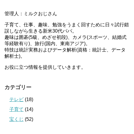
管理人：ミルクおじさん
子育て、仕事、趣味、勉強をうまく回すために日々試行錯
誤しながら生きる新米30代パパ。
趣味は囲碁(5級、めざせ初段)、カメラ(スポーツ、結婚式
等経験有り)、旅行(国内、東南アジア)。
特技は統計実務およびデータ解析(資格：統計士、データ
解析士)。
お役に立つ情報を提供していきます。
カテゴリー
テレビ
(18)
子育て
(14)
宝くじ
(52)