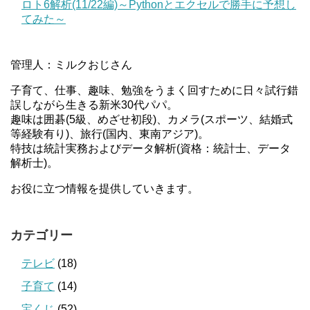
ロト6解析(11/22編)～Pythonとエクセルで勝手に予想し
てみた～
管理人：ミルクおじさん
子育て、仕事、趣味、勉強をうまく回すために日々試行錯
誤しながら生きる新米30代パパ。
趣味は囲碁(5級、めざせ初段)、カメラ(スポーツ、結婚式
等経験有り)、旅行(国内、東南アジア)。
特技は統計実務およびデータ解析(資格：統計士、データ
解析士)。
お役に立つ情報を提供していきます。
カテゴリー
テレビ
(18)
子育て
(14)
宝くじ
(52)