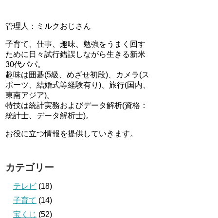
管理人：ミルクおじさん
子育て、仕事、趣味、勉強をうまく回す
ために日々試行錯誤しながら生きる新米
30代パパ。
趣味は囲碁(5級、めざせ初段)、カメラ(ス
ポーツ、結婚式等経験有り)、旅行(国内、
東南アジア)。
特技は統計実務およびデータ解析(資格：
統計士、データ解析士)。
お役に立つ情報を提供していきます。
カテゴリー
テレビ
(18)
子育て
(14)
宝くじ
(52)