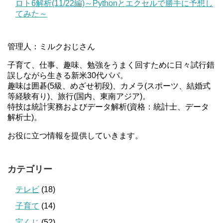
ロト6解析(11/22編)～Pythonとエクセルで勝手に予想し
てみた～
管理人：ミルクおじさん
子育て、仕事、趣味、勉強をうまく回すために日々試行錯
誤しながら生きる新米30代パパ。
趣味は囲碁(5級、めざせ初段)、カメラ(スポーツ、結婚式
等経験有り)、旅行(国内、東南アジア)。
特技は統計実務およびデータ解析(資格：統計士、データ
解析士)。
お役に立つ情報を提供していきます。
カテゴリー
テレビ
(18)
子育て
(14)
宝くじ
(52)