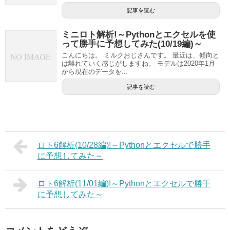
記事を読む
ミニロト解析!～Pythonとエクセルを使
って勝手に予想してみた(10/19編)～
こんにちは。 ミルクおじさんです。 最近は、傾向と
は離れていく感じがしますね。 モデルは2020年1月
から現在のデータを...
記事を読む
ロト6解析(10/28編)!～Pythonとエクセルで勝手
に予想してみた～
ロト6解析(11/01編)!～Pythonとエクセルで勝手
に予想してみた～