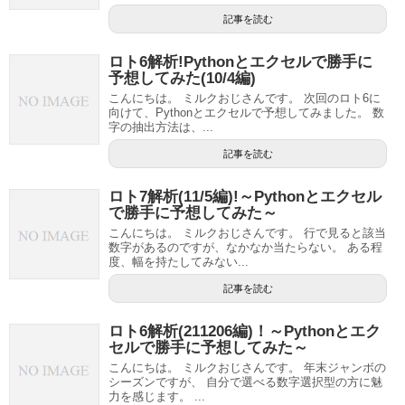
記事を読む
ロト6解析!Pythonとエクセルで勝手に
予想してみた(10/4編)
こんにちは。 ミルクおじさんです。 次回のロト6に
向けて、Pythonとエクセルで予想してみました。 数
字の抽出方法は、...
記事を読む
ロト7解析(11/5編)!～Pythonとエクセル
で勝手に予想してみた～
こんにちは。 ミルクおじさんです。 行で見ると該当
数字があるのですが、なかなか当たらない。 ある程
度、幅を持たしてみない...
記事を読む
ロト6解析(211206編)！～Pythonとエク
セルで勝手に予想してみた～
こんにちは。 ミルクおじさんです。 年末ジャンボの
シーズンですが、 自分で選べる数字選択型の方に魅
力を感じます。 ...