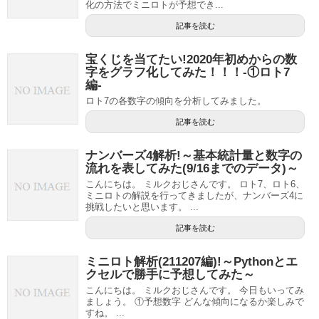
化の方法でミニロトが予想でき...
記事を読む
宝くじを当てたい!2020年初めからの数
字をグラフ化してみた！！！-①ロト7
編-
ロト7の各数字の傾向を分析してみました。
記事を読む
ナンバーズ4解析!～基本統計量と数字の
流れを表してみた(9/16までのデータ)～
こんにちは。 ミルクおじさんです。 ロト7、ロト6、
ミニロトの解説を行ってきましたが、ナンバーズ4に
挑戦したいと思います。 ...
記事を読む
ミニロト解析(211207編)!～Pythonとエ
クセルで勝手に予想してみた～
こんにちは。 ミルクおじさんです。 今日もいってみ
ましょう。 ①予想数字 どんな傾向になるか楽しみで
すね。 ...