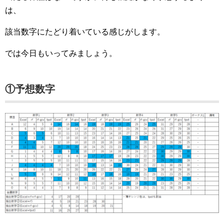
は、
該当数字にたどり着いている感じがします。
では今日もいってみましょう。
①予想数字