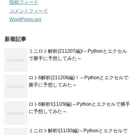
投稿フィード
コメントフィード
WordPress.org
新着記事
ミニロト解析(211207編)!～Pythonとエクセル
で勝手に予想してみた～
ロト6解析(211206編)！～Pythonとエクセルで
勝手に予想してみた～
ロト6解析!(11/29編)～Pythonとエクセルで勝手
に予想してみた～
ミニロト解析!(11/30編)～Pythonとエクセルで