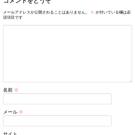
コメントをどうぞ
メールアドレスが公開されることはありません。
※
が付いている欄は必
須項目です
名前
※
メール
※
サイト