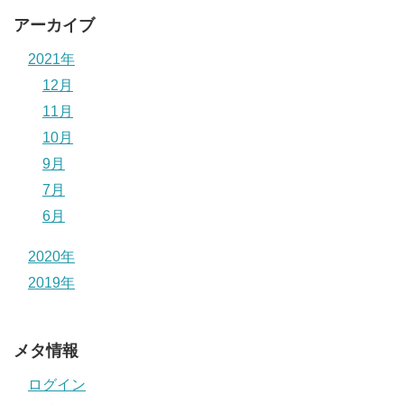
アーカイブ
2021年
12月
11月
10月
9月
7月
6月
2020年
2019年
メタ情報
ログイン