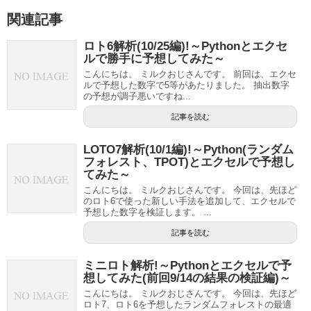
関連記事
ロト6解析(10/25編)!～Pythonとエクセ
ルで勝手に予想してみた～
こんにちは。 ミルクおじさんです。 前回は、エクセ
ルで予想した数字で5等があたりました。 抽出数字
の予想が調子悪いですね...
記事を読む
LOTO7解析(10/1編)!～Python(ランダム
フォレスト、TPOT)とエクセルで予想し
てみた～
こんにちは。 ミルクおじさんです。 今回は、先ほど
のロト6で使った新しい手法を追加して、エクセルで
予想した数字を検証します。 ...
記事を読む
ミニロト解析!～Pythonとエクセルで予
想してみた(前回9/14の結果の検証編)～
こんにちは。 ミルクおじさんです。 今回は、先ほど
ロト7、ロト6を予想したランダムフォレストの最適