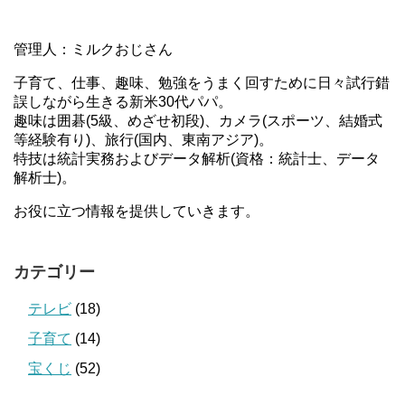
管理人：ミルクおじさん
子育て、仕事、趣味、勉強をうまく回すために日々試行錯
誤しながら生きる新米30代パパ。
趣味は囲碁(5級、めざせ初段)、カメラ(スポーツ、結婚式
等経験有り)、旅行(国内、東南アジア)。
特技は統計実務およびデータ解析(資格：統計士、データ
解析士)。
お役に立つ情報を提供していきます。
カテゴリー
テレビ
(18)
子育て
(14)
宝くじ
(52)