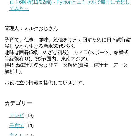
ロト6解析(11/22編)～Pythonとエクセルで勝手に予想し
てみた～
管理人：ミルクおじさん
子育て、仕事、趣味、勉強をうまく回すために日々試行錯
誤しながら生きる新米30代パパ。
趣味は囲碁(5級、めざせ初段)、カメラ(スポーツ、結婚式
等経験有り)、旅行(国内、東南アジア)。
特技は統計実務およびデータ解析(資格：統計士、データ
解析士)。
お役に立つ情報を提供していきます。
カテゴリー
テレビ
(18)
子育て
(14)
宝くじ
(52)