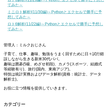
てみた～
ミニロト解析!(11/30編)～Pythonとエクセルで勝手に予
想してみた～
ロト6解析(11/22編)～Pythonとエクセルで勝手に予想し
てみた～
管理人：ミルクおじさん
子育て、仕事、趣味、勉強をうまく回すために日々試行錯
誤しながら生きる新米30代パパ。
趣味は囲碁(5級、めざせ初段)、カメラ(スポーツ、結婚式
等経験有り)、旅行(国内、東南アジア)。
特技は統計実務およびデータ解析(資格：統計士、データ
解析士)。
お役に立つ情報を提供していきます。
カテゴリー