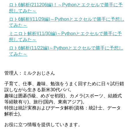
ロト6解析(211206編)！～Pythonとエクセルで勝手に予
想してみた～
ロト6解析!(11/29編)～Pythonとエクセルで勝手に予想し
てみた～
ミニロト解析!(11/30編)～Pythonとエクセルで勝手に予
想してみた～
ロト6解析(11/22編)～Pythonとエクセルで勝手に予想し
てみた～
管理人：ミルクおじさん
子育て、仕事、趣味、勉強をうまく回すために日々試行錯
誤しながら生きる新米30代パパ。
趣味は囲碁(5級、めざせ初段)、カメラ(スポーツ、結婚式
等経験有り)、旅行(国内、東南アジア)。
特技は統計実務およびデータ解析(資格：統計士、データ
解析士)。
お役に立つ情報を提供していきます。