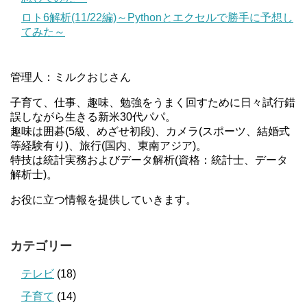
ロト6解析(11/22編)～Pythonとエクセルで勝手に予想し
てみた～
管理人：ミルクおじさん
子育て、仕事、趣味、勉強をうまく回すために日々試行錯
誤しながら生きる新米30代パパ。
趣味は囲碁(5級、めざせ初段)、カメラ(スポーツ、結婚式
等経験有り)、旅行(国内、東南アジア)。
特技は統計実務およびデータ解析(資格：統計士、データ
解析士)。
お役に立つ情報を提供していきます。
カテゴリー
テレビ
(18)
子育て
(14)