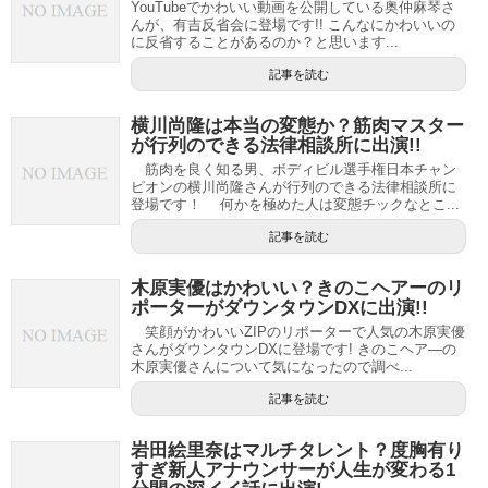
YouTubeでかわいい動画を公開している奥仲麻琴さ
んが、有吉反省会に登場です!! こんなにかわいいの
に反省することがあるのか？と思います...
記事を読む
横川尚隆は本当の変態か？筋肉マスター
が行列のできる法律相談所に出演!!
筋肉を良く知る男、ボディビル選手権日本チャン
ピオンの横川尚隆さんが行列のできる法律相談所に
登場です！ 何かを極めた人は変態チックなとこ...
記事を読む
木原実優はかわいい？きのこヘアーのリ
ポーターがダウンタウンDXに出演!!
笑顔がかわいいZIPのリポーターで人気の木原実優
さんがダウンタウンDXに登場です! きのこヘア―の
木原実優さんについて気になったので調べ...
記事を読む
岩田絵里奈はマルチタレント？度胸有り
すぎ新人アナウンサーが人生が変わる1