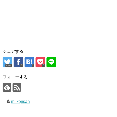
シェアする
error
0
0
フォローする
milkojisan