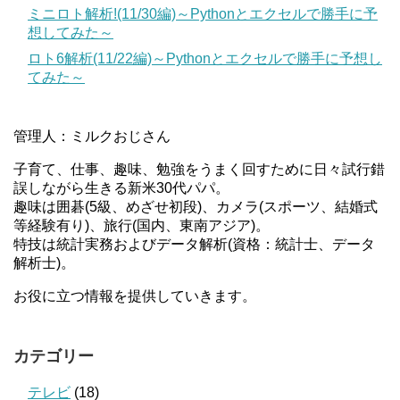
ミニロト解析!(11/30編)～Pythonとエクセルで勝手に予
想してみた～
ロト6解析(11/22編)～Pythonとエクセルで勝手に予想し
てみた～
管理人：ミルクおじさん
子育て、仕事、趣味、勉強をうまく回すために日々試行錯
誤しながら生きる新米30代パパ。
趣味は囲碁(5級、めざせ初段)、カメラ(スポーツ、結婚式
等経験有り)、旅行(国内、東南アジア)。
特技は統計実務およびデータ解析(資格：統計士、データ
解析士)。
お役に立つ情報を提供していきます。
カテゴリー
テレビ
(18)