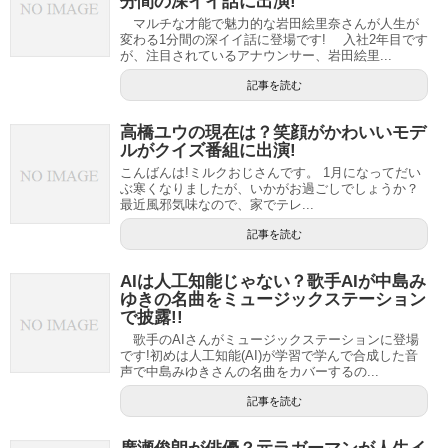
分間の深イイ話に出演!
マルチな才能で魅力的な岩田絵里奈さんが人生が
変わる1分間の深イイ話に登場です! 入社2年目です
が、注目されているアナウンサー、岩田絵里...
記事を読む
高橋ユウの現在は？笑顔がかわいいモデ
ルがクイズ番組に出演!
こんばんは!ミルクおじさんです。 1月になってだい
ぶ寒くなりましたが、いかがお過ごしでしょうか？
最近風邪気味なので、家でテレ...
記事を読む
AIは人工知能じゃない？歌手AIが中島み
ゆきの名曲をミュージックステーション
で披露!!
歌手のAIさんがミュージックステーションに登場
です!初めは人工知能(AI)が学習で学んで合成した音
声で中島みゆきさんの名曲をカバーするの...
記事を読む