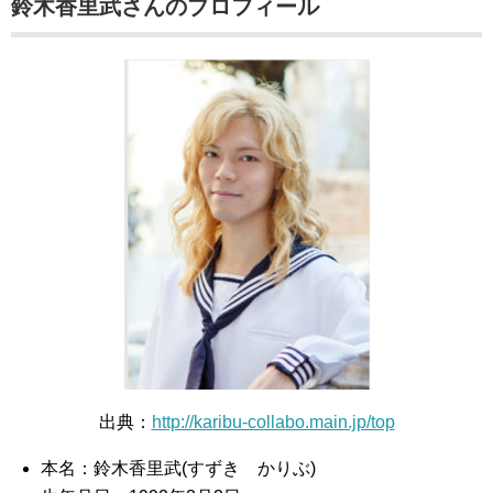
鈴木香里武さんのプロフィール
出典：
http://karibu-collabo.main.jp/top
本名：鈴木香里武(すずき かりぶ)