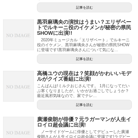
記事を読む
黒羽麻璃央の演技はうまい？エリザベー
トでルキーニ役のイケメンが秘密の県民
SHOWに出演!!
2020年ミュージカル「エリザベート」でルキーニ
役のイケメン、黒羽麻璃央さんが秘密の県民SHOW
に登場です!黒羽麻璃央さんについて気にな...
記事を読む
高橋ユウの現在は？笑顔がかわいいモデ
ルがクイズ番組に出演!
こんばんは!ミルクおじさんです。 1月になってだい
ぶ寒くなりましたが、いかがお過ごしでしょうか？
最近風邪気味なので、家でテレ...
記事を読む
廣瀬俊朗が俳優？元ラガーマンが人生イ
ロイロ超会議に出演!
ノーサイドゲームに俳優としてデビューした廣瀬
俊朗さんが人生イロイロ超会議に登場です!ラグビー