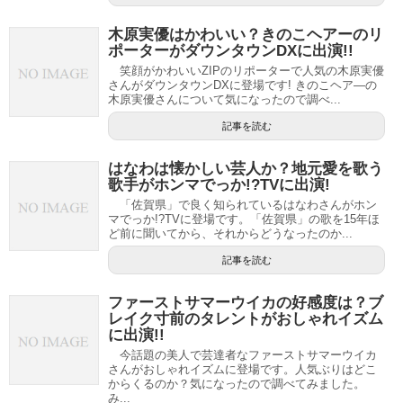
木原実優はかわいい？きのこヘアーのリ
ポーターがダウンタウンDXに出演!!
笑顔がかわいいZIPのリポーターで人気の木原実優
さんがダウンタウンDXに登場です! きのこヘア―の
木原実優さんについて気になったので調べ...
記事を読む
はなわは懐かしい芸人か？地元愛を歌う
歌手がホンマでっか!?TVに出演!
「佐賀県」で良く知られているはなわさんがホン
マでっか!?TVに登場です。「佐賀県」の歌を15年ほ
ど前に聞いてから、それからどうなったのか...
記事を読む
ファーストサマーウイカの好感度は？ブ
レイク寸前のタレントがおしゃれイズム
に出演!!
今話題の美人で芸達者なファーストサマーウイカ
さんがおしゃれイズムに登場です。人気ぶりはどこ
からくるのか？気になったので調べてみました。
み...