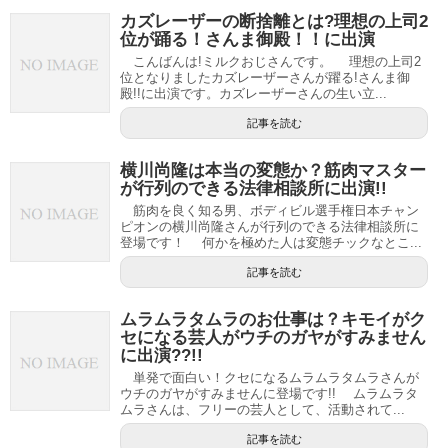
カズレーザーの断捨離とは?理想の上司2
位が踊る！さんま御殿！！に出演
こんばんは!ミルクおじさんです。 理想の上司2
位となりましたカズレーザーさんが躍る!さんま御
殿!!に出演です。カズレーザーさんの生い立...
記事を読む
横川尚隆は本当の変態か？筋肉マスター
が行列のできる法律相談所に出演!!
筋肉を良く知る男、ボディビル選手権日本チャン
ピオンの横川尚隆さんが行列のできる法律相談所に
登場です！ 何かを極めた人は変態チックなとこ...
記事を読む
ムラムラタムラのお仕事は？キモイがク
セになる芸人がウチのガヤがすみません
に出演??!!
単発で面白い！クセになるムラムラタムラさんが
ウチのガヤがすみませんに登場です!! ムラムラタ
ムラさんは、フリーの芸人として、活動されて...
記事を読む