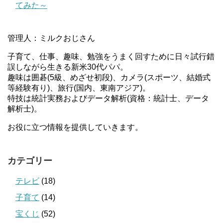
てみた～
管理人：ミルクおじさん
子育て、仕事、趣味、勉強をうまく回すために日々試行錯
誤しながら生きる新米30代パパ。
趣味は囲碁(5級、めざせ初段)、カメラ(スポーツ、結婚式
等経験有り)、旅行(国内、東南アジア)。
特技は統計実務およびデータ解析(資格：統計士、データ
解析士)。
お役に立つ情報を提供していきます。
カテゴリー
テレビ
(18)
子育て
(14)
宝くじ
(52)