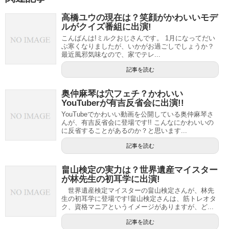
高橋ユウの現在は？笑顔がかわいいモデ
ルがクイズ番組に出演!
こんばんは!ミルクおじさんです。 1月になってだい
ぶ寒くなりましたが、いかがお過ごしでしょうか？
最近風邪気味なので、家でテレ...
記事を読む
奥仲麻琴は穴フェチ？かわいい
YouTuberが有吉反省会に出演!!
YouTubeでかわいい動画を公開している奥仲麻琴さ
んが、有吉反省会に登場です!! こんなにかわいいの
に反省することがあるのか？と思います...
記事を読む
畠山検定の実力は？世界遺産マイスター
が林先生の初耳学に出演!
世界遺産検定マイスターの畠山検定さんが、林先
生の初耳学に登場です!畠山検定さんは、筋トレオタ
ク、資格マニアというイメージがありますが、ど...
記事を読む