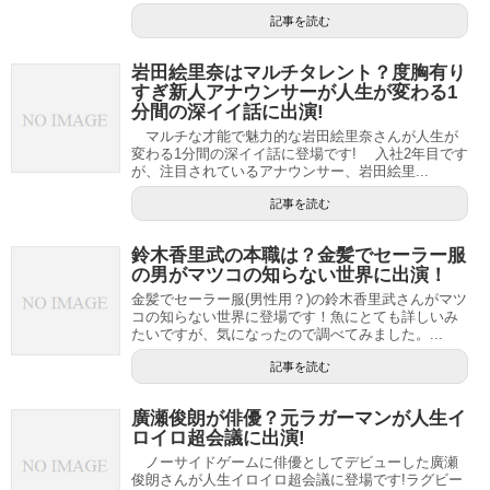
記事を読む
岩田絵里奈はマルチタレント？度胸有り
すぎ新人アナウンサーが人生が変わる1
分間の深イイ話に出演!
マルチな才能で魅力的な岩田絵里奈さんが人生が
変わる1分間の深イイ話に登場です! 入社2年目です
が、注目されているアナウンサー、岩田絵里...
記事を読む
鈴木香里武の本職は？金髪でセーラー服
の男がマツコの知らない世界に出演！
金髪でセーラー服(男性用？)の鈴木香里武さんがマツ
コの知らない世界に登場です！魚にとても詳しいみ
たいですが、気になったので調べてみました。...
記事を読む
廣瀬俊朗が俳優？元ラガーマンが人生イ
ロイロ超会議に出演!
ノーサイドゲームに俳優としてデビューした廣瀬
俊朗さんが人生イロイロ超会議に登場です!ラグビー