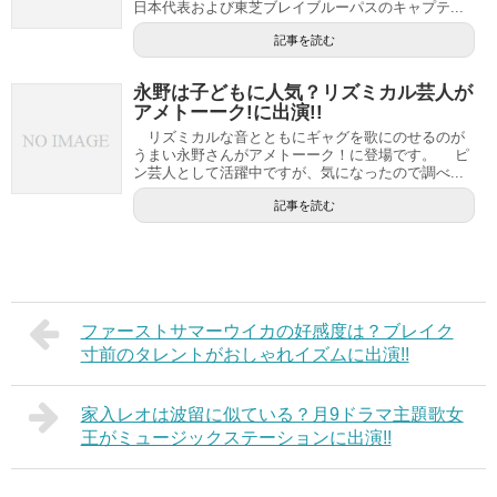
日本代表および東芝ブレイブルーパスのキャプテ...
記事を読む
永野は子どもに人気？リズミカル芸人が
アメトーーク!に出演!!
リズミカルな音とともにギャグを歌にのせるのが
うまい永野さんがアメトーーク！に登場です。 ピ
ン芸人として活躍中ですが、気になったので調べ...
記事を読む
ファーストサマーウイカの好感度は？ブレイク
寸前のタレントがおしゃれイズムに出演!!
家入レオは波留に似ている？月9ドラマ主題歌女
王がミュージックステーションに出演!!