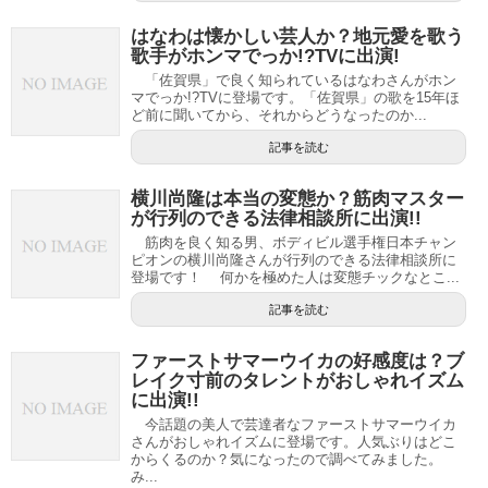
はなわは懐かしい芸人か？地元愛を歌う
歌手がホンマでっか!?TVに出演!
「佐賀県」で良く知られているはなわさんがホン
マでっか!?TVに登場です。「佐賀県」の歌を15年ほ
ど前に聞いてから、それからどうなったのか...
記事を読む
横川尚隆は本当の変態か？筋肉マスター
が行列のできる法律相談所に出演!!
筋肉を良く知る男、ボディビル選手権日本チャン
ピオンの横川尚隆さんが行列のできる法律相談所に
登場です！ 何かを極めた人は変態チックなとこ...
記事を読む
ファーストサマーウイカの好感度は？ブ
レイク寸前のタレントがおしゃれイズム
に出演!!
今話題の美人で芸達者なファーストサマーウイカ
さんがおしゃれイズムに登場です。人気ぶりはどこ
からくるのか？気になったので調べてみました。
み...