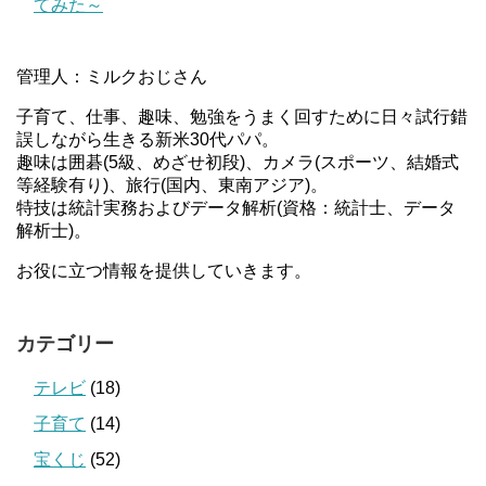
てみた～
管理人：ミルクおじさん
子育て、仕事、趣味、勉強をうまく回すために日々試行錯
誤しながら生きる新米30代パパ。
趣味は囲碁(5級、めざせ初段)、カメラ(スポーツ、結婚式
等経験有り)、旅行(国内、東南アジア)。
特技は統計実務およびデータ解析(資格：統計士、データ
解析士)。
お役に立つ情報を提供していきます。
カテゴリー
テレビ
(18)
子育て
(14)
宝くじ
(52)