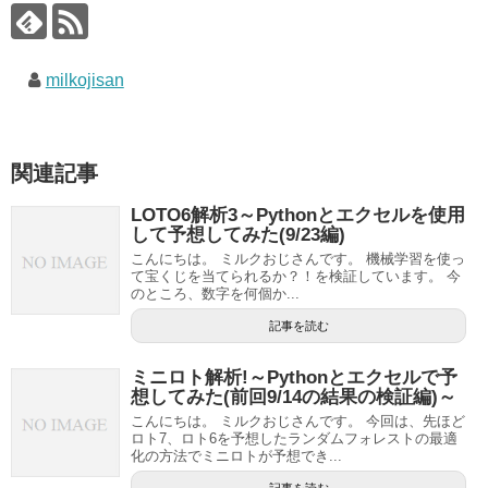
milkojisan
関連記事
LOTO6解析3～Pythonとエクセルを使用
して予想してみた(9/23編)
こんにちは。 ミルクおじさんです。 機械学習を使っ
て宝くじを当てられるか？！を検証しています。 今
のところ、数字を何個か...
記事を読む
ミニロト解析!～Pythonとエクセルで予
想してみた(前回9/14の結果の検証編)～
こんにちは。 ミルクおじさんです。 今回は、先ほど
ロト7、ロト6を予想したランダムフォレストの最適
化の方法でミニロトが予想でき...
記事を読む