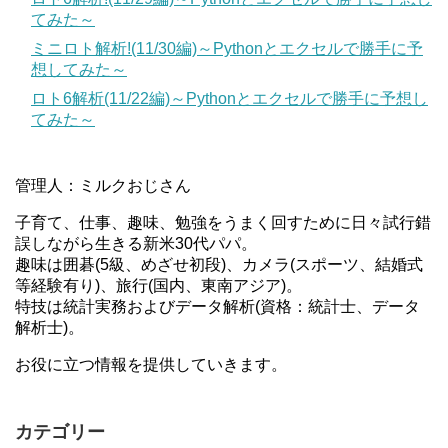
てみた～
ミニロト解析!(11/30編)～Pythonとエクセルで勝手に予
想してみた～
ロト6解析(11/22編)～Pythonとエクセルで勝手に予想し
てみた～
管理人：ミルクおじさん
子育て、仕事、趣味、勉強をうまく回すために日々試行錯
誤しながら生きる新米30代パパ。
趣味は囲碁(5級、めざせ初段)、カメラ(スポーツ、結婚式
等経験有り)、旅行(国内、東南アジア)。
特技は統計実務およびデータ解析(資格：統計士、データ
解析士)。
お役に立つ情報を提供していきます。
カテゴリー