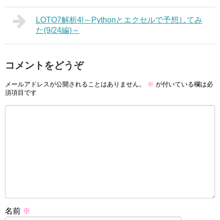
LOTO7解析4!～Pythonとエクセルで予想してみ
た(9/24編)～
コメントをどうぞ
メールアドレスが公開されることはありません。
※
が付いている欄は必
須項目です
名前
※