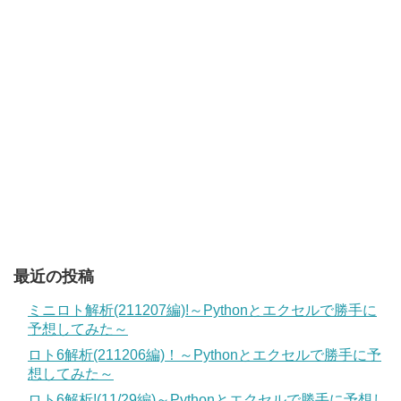
最近の投稿
ミニロト解析(211207編)!～Pythonとエクセルで勝手に
予想してみた～
ロト6解析(211206編)！～Pythonとエクセルで勝手に予
想してみた～
ロト6解析!(11/29編)～Pythonとエクセルで勝手に予想し