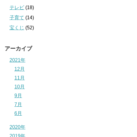
テレビ
(18)
子育て
(14)
宝くじ
(52)
アーカイブ
2021年
12月
11月
10月
9月
7月
6月
2020年
2019年