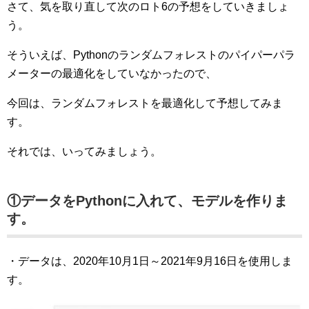
さて、気を取り直して次のロト6の予想をしていきましょ
う。
そういえば、Pythonのランダムフォレストのパイパーパラ
メーターの最適化をしていなかったので、
今回は、ランダムフォレストを最適化して予想してみま
す。
それでは、いってみましょう。
①データをPythonに入れて、モデルを作りま
す。
・データは、2020年10月1日～2021年9月16日を使用しま
す。