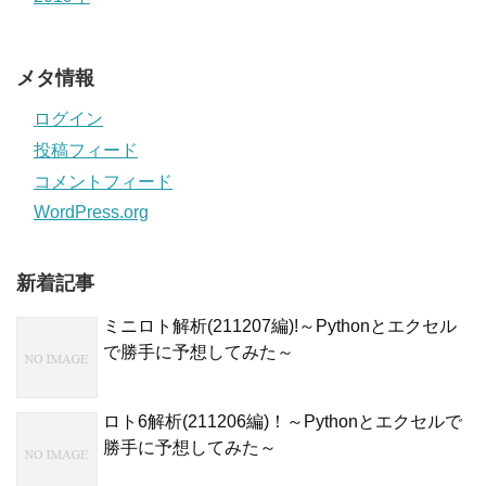
メタ情報
ログイン
投稿フィード
コメントフィード
WordPress.org
新着記事
ミニロト解析(211207編)!～Pythonとエクセル
で勝手に予想してみた～
ロト6解析(211206編)！～Pythonとエクセルで
勝手に予想してみた～