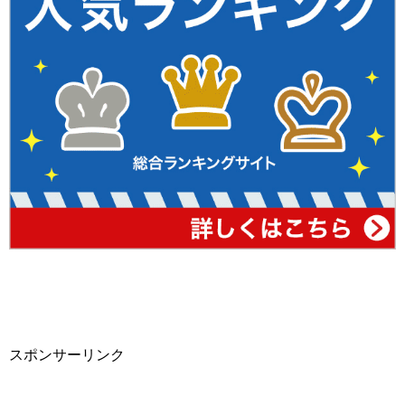
スポンサーリンク