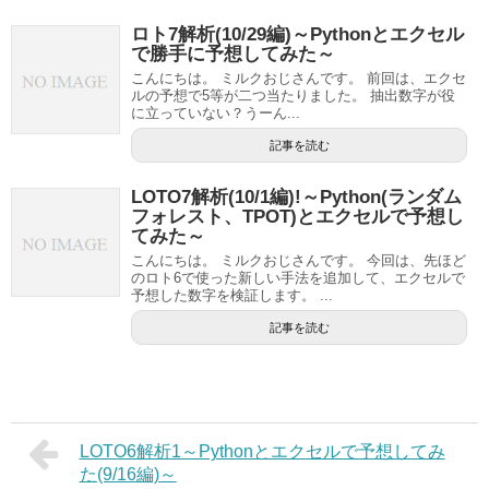
ロト7解析(10/29編)～Pythonとエクセル
で勝手に予想してみた～
こんにちは。 ミルクおじさんです。 前回は、エクセ
ルの予想で5等が二つ当たりました。 抽出数字が役
に立っていない？うーん...
記事を読む
LOTO7解析(10/1編)!～Python(ランダム
フォレスト、TPOT)とエクセルで予想し
てみた～
こんにちは。 ミルクおじさんです。 今回は、先ほど
のロト6で使った新しい手法を追加して、エクセルで
予想した数字を検証します。 ...
記事を読む
LOTO6解析1～Pythonとエクセルで予想してみ
た(9/16編)～