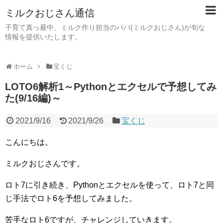
ミルクおじさん通信
子育て真っ最中、ミルク作り担当のパパ(ミルクおじさん)が旬な
情報を提供いたします。
ホーム
宝くじ
LOTO6解析1～Pythonとエクセルで予想してみ
た(9/16編)～
2021/9/16
2021/9/26
宝くじ
こんにちは。
ミルクおじさんです。
ロト7に引き続き、Pythonとエクセルを使って、ロト7と同
じ手法でロト6を予想してみました。
苦手なロト6ですが、チャレンジしていきます。