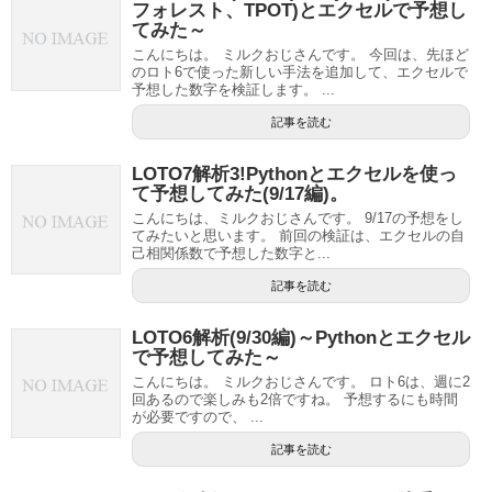
フォレスト、TPOT)とエクセルで予想し
てみた～
こんにちは。 ミルクおじさんです。 今回は、先ほど
のロト6で使った新しい手法を追加して、エクセルで
予想した数字を検証します。 ...
記事を読む
LOTO7解析3!Pythonとエクセルを使っ
て予想してみた(9/17編)。
こんにちは、ミルクおじさんです。 9/17の予想をし
てみたいと思います。 前回の検証は、エクセルの自
己相関係数で予想した数字と...
記事を読む
LOTO6解析(9/30編)～Pythonとエクセル
で予想してみた～
こんにちは。 ミルクおじさんです。 ロト6は、週に2
回あるので楽しみも2倍ですね。 予想するにも時間
が必要ですので、 ...
記事を読む