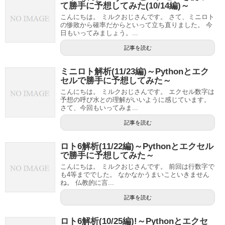
て勝手に予想してみた(10/14編)～
こんにちは。 ミルクおじさんです。 さて、ミニロト
の惨敗から確率だからといって立ち直りました。 今
日もいってみましょう。...
記事を読む
ミニロト解析(11/23編)～Pythonとエク
セルで勝手に予想してみた～
こんにちは。 ミルクおじさんです。 エクセル数字は
予想の呼び水との理解がいいように感じています。
さて、今回もいってみま...
記事を読む
ロト6解析(11/22編)～Pythonとエクセル
で勝手に予想してみた～
こんにちは。 ミルクおじさんです。 前回は行数字で
も4等まででした。 なかなかうまいこといきません
ね。 仏教的に言...
記事を読む
ロト6解析(10/25編)!～Pythonとエクセ