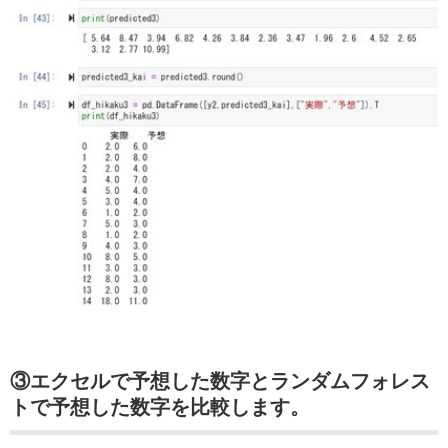
③エクセルで予想した数字とランダムフォレス
トで予想した数字を比較します。