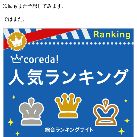
次回もまた予想してみます。
ではまた。