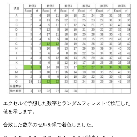
エクセルで予想した数字とランダムフォレストで検証した
値を示します。
合致した数字のセルを緑で着色しました。