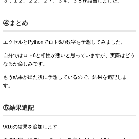
３，１２、２２、２７、３４、３８が該当しました。
④まとめ
エクセルとPythonでロト6の数字を予想してみました。
自分ではロト6と相性が悪いと思っていますが、実際はどう
なるか楽しみです。
もう結果が出た後に予想しているので、結果を追記しま
す。
⑤結果追記
9/16の結果を追加します。