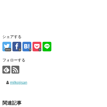
シェアする
error
0
0
フォローする
milkojisan
関連記事