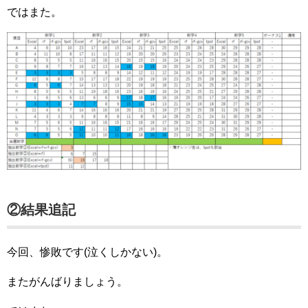
ではまた。
②結果追記
今回、惨敗です(泣くしかない)。
またがんばりましょう。