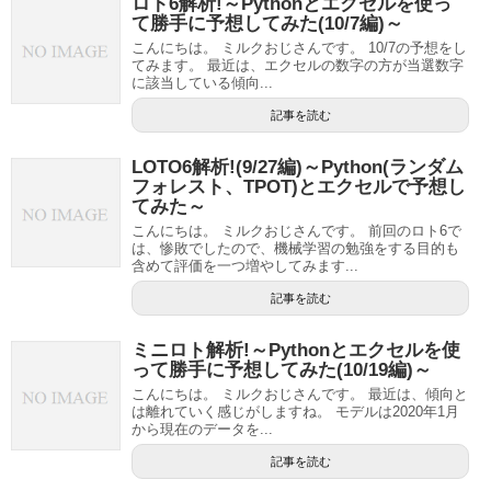
ロト6解析!～Pythonとエクセルを使っ
て勝手に予想してみた(10/7編)～
こんにちは。 ミルクおじさんです。 10/7の予想をし
てみます。 最近は、エクセルの数字の方が当選数字
に該当している傾向...
記事を読む
LOTO6解析!(9/27編)～Python(ランダム
フォレスト、TPOT)とエクセルで予想し
てみた～
こんにちは。 ミルクおじさんです。 前回のロト6で
は、惨敗でしたので、機械学習の勉強をする目的も
含めて評価を一つ増やしてみます...
記事を読む
ミニロト解析!～Pythonとエクセルを使
って勝手に予想してみた(10/19編)～
こんにちは。 ミルクおじさんです。 最近は、傾向と
は離れていく感じがしますね。 モデルは2020年1月
から現在のデータを...
記事を読む