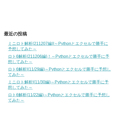
最近の投稿
ミニロト解析(211207編)!～Pythonとエクセルで勝手に
予想してみた～
ロト6解析(211206編)！～Pythonとエクセルで勝手に予
想してみた～
ロト6解析!(11/29編)～Pythonとエクセルで勝手に予想し
てみた～
ミニロト解析!(11/30編)～Pythonとエクセルで勝手に予
想してみた～
ロト6解析(11/22編)～Pythonとエクセルで勝手に予想し
てみた～