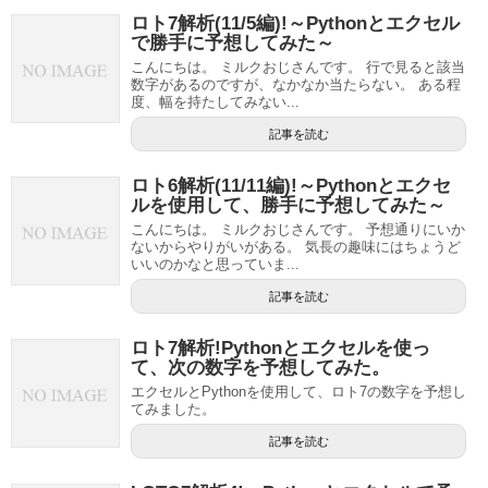
ロト7解析(11/5編)!～Pythonとエクセル
で勝手に予想してみた～
こんにちは。 ミルクおじさんです。 行で見ると該当
数字があるのですが、なかなか当たらない。 ある程
度、幅を持たしてみない...
記事を読む
ロト6解析(11/11編)!～Pythonとエクセ
ルを使用して、勝手に予想してみた～
こんにちは。 ミルクおじさんです。 予想通りにいか
ないからやりがいがある。 気長の趣味にはちょうど
いいのかなと思っていま...
記事を読む
ロト7解析!Pythonとエクセルを使っ
て、次の数字を予想してみた。
エクセルとPythonを使用して、ロト7の数字を予想し
てみました。
記事を読む