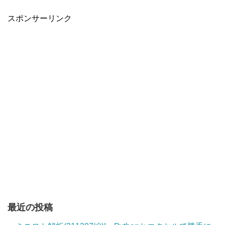
スポンサーリンク
最近の投稿