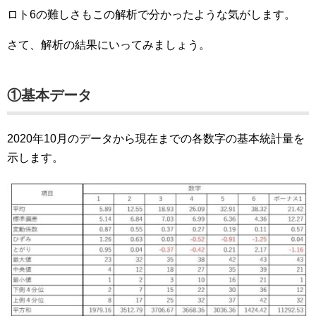
ロト6の難しさもこの解析で分かったような気がします。
さて、解析の結果にいってみましょう。
①基本データ
2020年10月のデータから現在までの各数字の基本統計量を
示します。