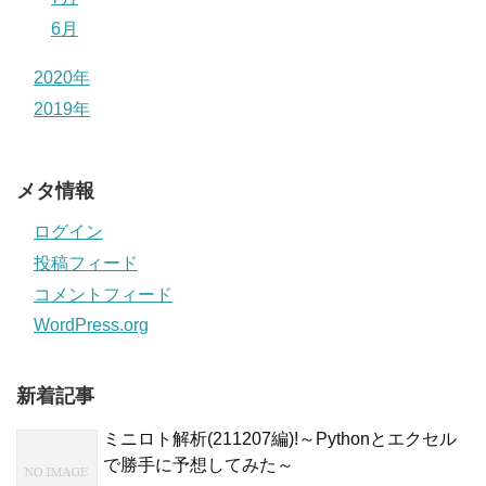
6月
2020年
2019年
メタ情報
ログイン
投稿フィード
コメントフィード
WordPress.org
新着記事
ミニロト解析(211207編)!～Pythonとエクセル
で勝手に予想してみた～