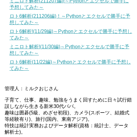
ミニロト解析(211207編)!～Pythonとエクセルで勝手に
予想してみた～
ロト6解析(211206編)！～Pythonとエクセルで勝手に予
想してみた～
ロト6解析!(11/29編)～Pythonとエクセルで勝手に予想し
てみた～
ミニロト解析!(11/30編)～Pythonとエクセルで勝手に予
想してみた～
ロト6解析(11/22編)～Pythonとエクセルで勝手に予想し
てみた～
管理人：ミルクおじさん
子育て、仕事、趣味、勉強をうまく回すために日々試行錯
誤しながら生きる新米30代パパ。
趣味は囲碁(5級、めざせ初段)、カメラ(スポーツ、結婚式
等経験有り)、旅行(国内、東南アジア)。
特技は統計実務およびデータ解析(資格：統計士、データ
解析士)。