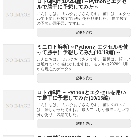
ロト6解析(10/25編)!～Pythonとエクセ
ルで勝手に予想してみた～
こんにちは。 ミルクおじさんです。 前回は、エクセ
ルで予想した数字で5等があたりました。 抽出数字
の予想が調子悪いですね...
記事を読む
ミニロト解析!～Pythonとエクセルを使
って勝手に予想してみた(10/19編)～
こんにちは。 ミルクおじさんです。 最近は、傾向と
は離れていく感じがしますね。 モデルは2020年1月
から現在のデータを...
記事を読む
ロト7解析!～Pythonとエクセルを用い
て勝手に予想してみた(10/15編)
こんにちは。 ミルクおじさんです。 前回のロト7
は、難しかったですね。 最大二つしか該当いない部
分があり、残念でした。 ...
記事を読む