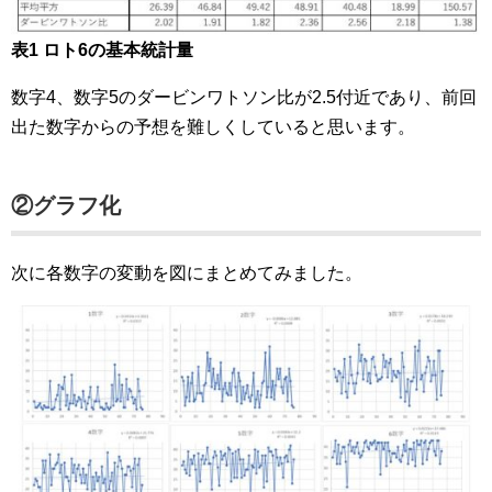
表1 ロト6の基本統計量
数字4、数字5のダービンワトソン比が2.5付近であり、前回
出た数字からの予想を難しくしていると思います。
②グラフ化
次に各数字の変動を図にまとめてみました。