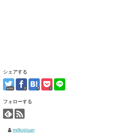
シェアする
error
0
0
フォローする
milkojisan